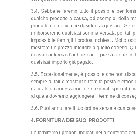
3.4. Sebbene faremo tutto il possibile per fornir
qualche prodotto a causa, ad esempio, della man
prodotti alternativi che desideri acquistare. Se n
rimborseremo qualsiasi somma versata per tali prodo
impossibile fornirgli i prodotti richiesti. Molto
mostrare un prezzo inferiore a quello corretto. 
nuova conferma d’ordine con il prezzo corretto. N
qualsiasi importo già pagato.
3.5. Eccezionalmente, è possibile che non disp
sempre di tali circostanze tramite posta elettron
naturale e connessioni internazionali speciali), n
al quale dovremo aggiungere il termine di conseg
3.6. Puoi annullare il tuo ordine senza alcun cos
4. FORNITURA DEI SUOI PRODOTTI
Le forniremo i prodotti indicati nella conferma d