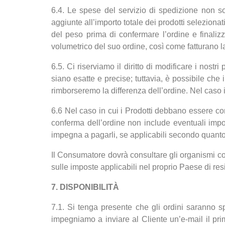
6.4. Le spese del servizio di spedizione non so
aggiunte all’importo totale dei prodotti seleziona
del peso prima di confermare l’ordine e finalizza
volumetrico del suo ordine, così come fatturano l
6.5. Ci riserviamo il diritto di modificare i nost
siano esatte e precise; tuttavia, è possibile che
rimborseremo la differenza dell’ordine. Nel caso i
6.6
Nel caso in cui i Prodotti debbano essere con
conferma dell’ordine non include eventuali impos
impegna a pagarli, se applicabili secondo quanto 
Il Consumatore dovrà consultare gli organismi comp
sulle imposte applicabili nel proprio Paese di re
7. DISPONIBILITÀ
7.1. Si tenga presente che gli ordini saranno spe
impegniamo a inviare al Cliente un’e-mail il prim