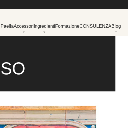
 Paella
Accessori
Ingredienti
Formazione
CONSULENZA
Blog
USO