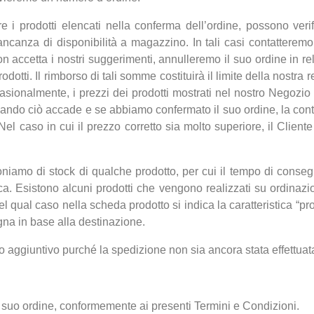
e i prodotti elencati nella conferma dell’ordine, possono verif
canza di disponibilità a magazzino. In tali casi contatteremo 
on accetta i nostri suggerimenti, annulleremo il suo ordine in r
tti. Il rimborso di tali somme costituirà il limite della nostra r
 occasionalmente, i prezzi dei prodotti mostrati nel nostro Negoz
Quando ciò accade e se abbiamo confermato il suo ordine, la co
el caso in cui il prezzo corretto sia molto superiore, il Client
oniamo di stock di qualche prodotto, per cui il tempo di cons
ica. Esistono alcuni prodotti che vengono realizzati su ordinazi
el qual caso nella scheda prodotto si indica la caratteristica “pro
na in base alla destinazione.
to aggiuntivo purché la spedizione non sia ancora stata effettuat
el suo ordine, conformemente ai presenti Termini e Condizioni.