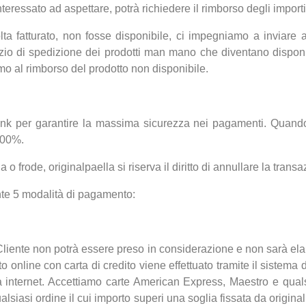
interessato ad aspettare, potrà richiedere il rimborso degli importi 
ta fatturato, non fosse disponibile, ci impegniamo a inviare al
zio di spedizione dei prodotti man mano che diventano disponibi
mo al rimborso del prodotto non disponibile.
ank per garantire la massima sicurezza nei pagamenti. Quando
100%.
o frode, originalpaella si riserva il diritto di annullare la trans
ente 5 modalità di pagamento:
 Cliente non potrà essere preso in considerazione e non sarà el
 online con carta di credito viene effettuato tramite il sistema 
internet. Accettiamo carte American Express, Maestro e quals
alsiasi ordine il cui importo superi una soglia fissata da origina