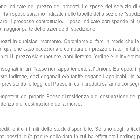
no indicate nel prezzo dei prodotti. Le spese del servizio d
ti. Tali spese saranno indicate nelle tabelle della sezione “spediz
re il processo contrattuale. Il peso indicato corrisponde al cr
a maggior parte delle aziende di spedizione.
ri prezzi in qualsiasi momento. Cerchiamo di fare in modo che le i
 in qualche caso eccezionale compaia un prezzo errato. In tal cas
n cui il prezzo sia superiore, annulleremo l’ordine e le invierem
segnati in un Paese non appartenente all’Unione Europea, il pre
te indirette, dazi doganali e/o tariffe doganali applicabili in
previsto dalle leggi del Paese in cui i prodotti saranno consegn
etenti del proprio Paese di residenza o di destinazione dei prodo
sidenza o di destinazione della merce.
diti entro i limiti dello stock disponibile. Se uno degli artic
a possibile (a partire dalla data in cui ha effettuato l’ordine) 