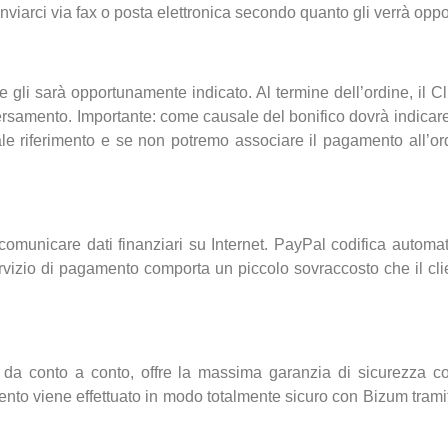
à inviarci via fax o posta elettronica secondo quanto gli verrà op
che gli sarà opportunamente indicato. Al termine dell’ordine, il C
versamento. Importante: come causale del bonifico dovrà indicare 
ale riferimento e se non potremo associare il pagamento all’ordi
unicare dati finanziari su Internet. PayPal codifica automatica
servizio di pagamento comporta un piccolo sovraccosto che il cl
a conto a conto, offre la massima garanzia di sicurezza con
nto viene effettuato in modo totalmente sicuro con Bizum tramit