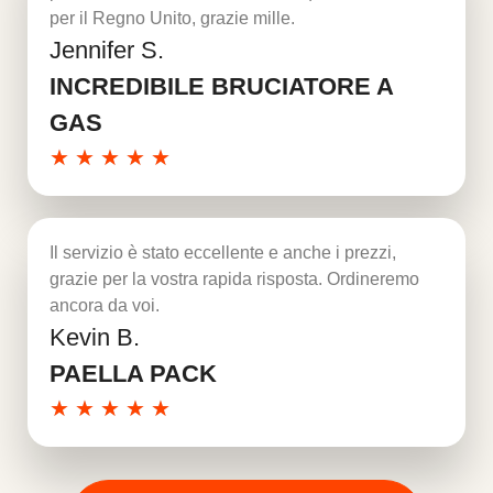
per il Regno Unito, grazie mille.
Jennifer S.
Per saperne di più
INCREDIBILE BRUCIATORE A
GAS
★
★
★
★
★
Il servizio è stato eccellente e anche i prezzi,
grazie per la vostra rapida risposta. Ordineremo
ancora da voi.
Kevin B.
Per saperne di più
PAELLA PACK
★
★
★
★
★