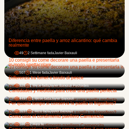
Diferencia entre paella y arroz alicantino: qué cambia
realmente
49
2 Settimane fa
da
Javier Baixauli
10 consigli su come decorare una paella e presentarla
in modo spettacolare
507
1 Mese fa
da
Javier Baixauli
Differenza tra fumet e brodo di pesce
328
1 Mese fa
da
Javier Baixauli Puchades
Cantidades y medidas para crear una paella perfecta
4497
1 Mese fa
da
Javier Baixauli
Per quanto tempo si conserva la paella in frigorifero?
2037
2 Mesi fa
da
Javier Baixauli
Como usar el condimento paellero Carmencita
186
2 Mesi fa