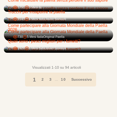
Come riscaldare la paella senza perdere il suo sapore
1791
3 Mesi fa
Trucchi per insaporire la paella
3143
4 Mesi fa
da
Javier Baixauli
Come partecipare alla Giornata Mondiale della Paella
2026
730
5 Mesi fa
da
Original Paella
Quali sono i pesci migliori per i fumetti?
1920
6 Mesi fa
da
Javier Baixauli
Visualizzati 1-10 su 94 articoli
1
2
3
…
10
Successivo