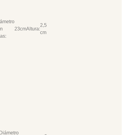
ámetro
2,5
n
23cm
Altura:
cm
as:
Diámetro