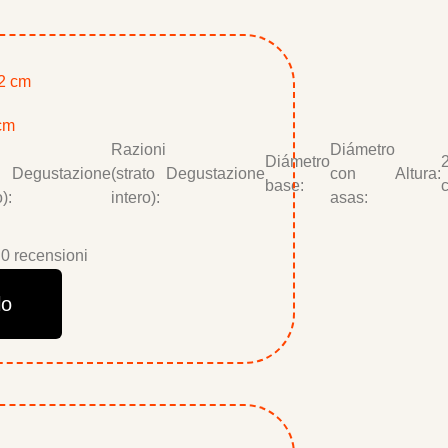
 cm
Razioni
Diámetro
Diámetro
Degustazione
(strato
Degustazione
con
Altura:
base:
):
intero):
asas:
0 recensioni
lo