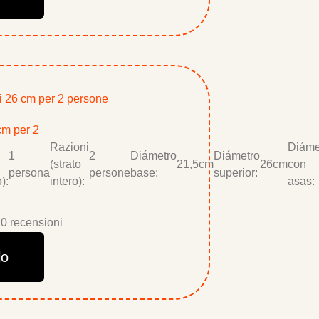
cm per 2
Razioni
Diáme
1
2
Diámetro
Diámetro
(strato
21,5cm
26cm
con
persona
persone
base:
superior:
):
intero):
asas:
0 recensioni
lo