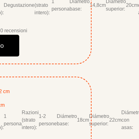
1
Diámetro
Diámetro
Degustazione
(strato
14,8cm
20cm
persona
base:
superior:
):
intero):
0 recensioni
lo
 cm
Razioni
Diámetr
1
1-2
Diámetro
Diámetro
(strato
18cm
22cm
con
persona
persone
base:
superior:
):
intero):
asas: