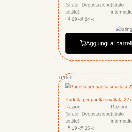
(strato
Degustazione
(strato
sottile):
intermedio
4,69 €
4,84 €
Aggiungi al carrel
- 0,16 €
Padella per paella smaltata 22
Razioni
Razioni
(strato
Degustazione
(strato
sottile):
intermedio
5,19 €
5,35 €