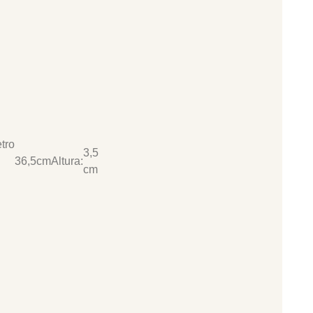
tro
3,5
36,5cm
Altura:
cm