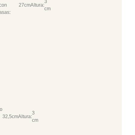
3
con
27cm
Altura:
cm
asas:
o
3
32,5cm
Altura:
cm