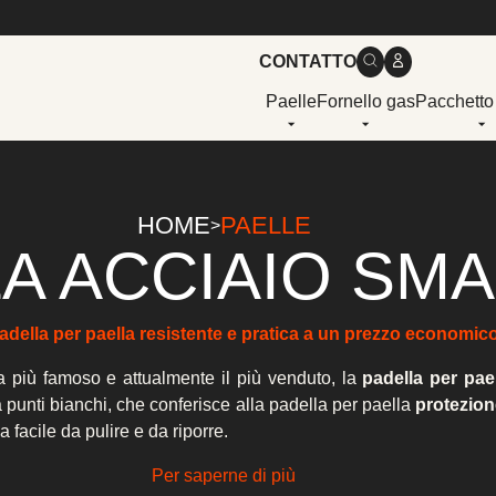
CONTATTO
Paelle
Fornello gas
Pacchetto
HOME
PAELLE
>
A ACCIAIO SM
della per paella resistente e pratica a un prezzo economic
a più famoso e attualmente il più venduto, la
padella per pae
 punti bianchi, che conferisce alla padella per paella
protezion
 facile da pulire e da riporre.
Per saperne di più