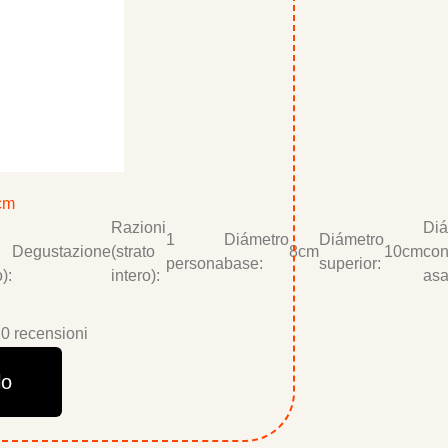
 cm
Razioni
Diá
1
Diámetro
Diámetro
Degustazione
(strato
8cm
10cm
co
persona
base:
superior:
):
intero):
asa
0 recensioni
lo