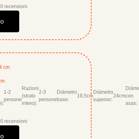
0 recensioni
lo
 cm
Razioni
Diáme
1-2
2-3
Diámetro
Diámetro
(strato
19,5cm
24cm
con
persone
persone
base:
superior:
):
intero):
asas:
0 recensioni
lo