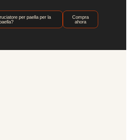
uciatore per paella per la
Compra
paella?
ahora