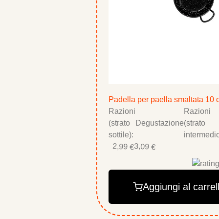
Padella per paella smaltata 10
Razioni
Razioni
(strato
Degustazione
(strato
sottile):
intermedio
2,99 €
3,09 €
Aggiungi al carrel