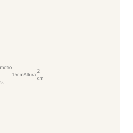
metro
2
n
15cm
Altura:
cm
s: