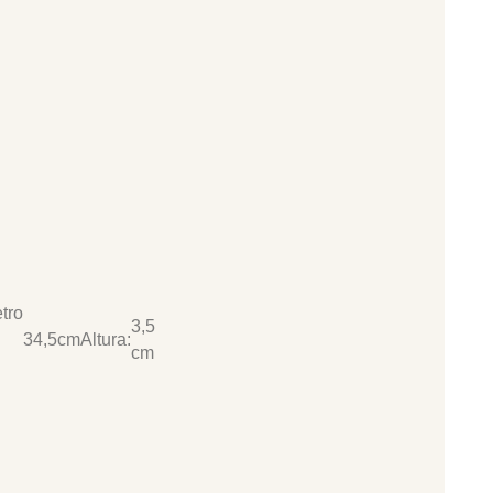
tro
3,5
34,5cm
Altura:
cm