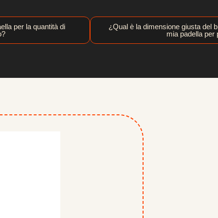
lla per la quantità di
¿Qual è la dimensione giusta del br
o?
mia padella per 