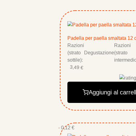
Padella per paella smaltata 12
Razioni
Razioni
(strato
Degustazione
(strato
sottile):
intermedio
3,49 €
Aggiungi al carrel
- 0,12 €