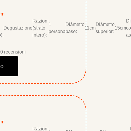
 cm
Razioni
Di
1
Diámetro
Diámetro
Degustazione
(strato
11cm
15cm
co
persona
base:
superior:
):
intero):
as
0 recensioni
lo
 cm
Razioni