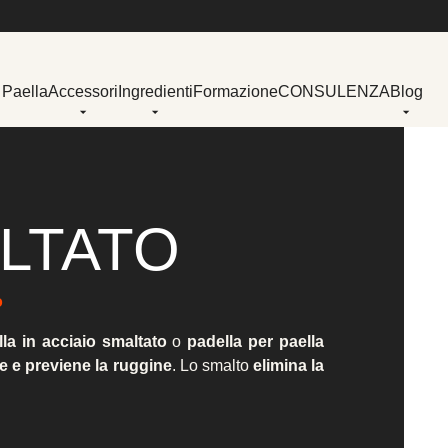
 Paella
Accessori
Ingredienti
Formazione
CONSULENZA
Blog
ALTATO
o
lla in acciaio smaltato
o
padella per paella
e e previene la ruggine
. Lo smalto
elimina la