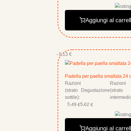
Aggiungi al carrel
- 0,13 €
Padella per paella smaltata 24
Razioni
Razioni
(strato
Degustazione
(strato
sottile):
intermedio
5,49 €
5,62 €
Aggiungi al carrel