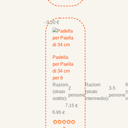
- 0,20 €
Padella
per Paella
di 34 cm
per 6
Razioni
Razioni
R
2
3-5
(strato
(strato
(
persone
persone
sottile):
intermedio):
i
7,15 €
6,95 €