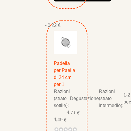
- 0,22 €
Padella
per Paella
di 24 cm
per 1
Razioni
Razioni
1-2
(strato
Degustazione
(strato
per
sottile):
intermedio):
4,71 €
4,49 €