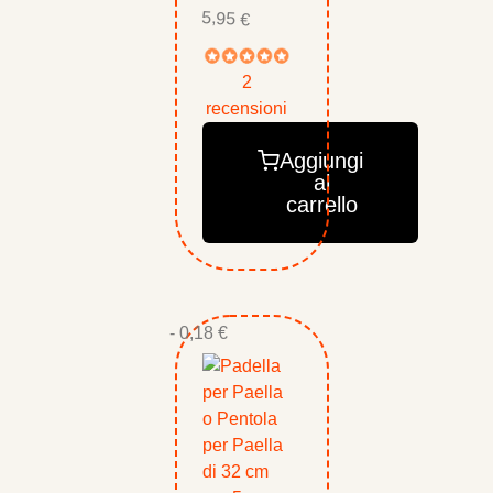
5,95 €
2
recensioni
Aggiungi
al
carrello
- 0,18 €