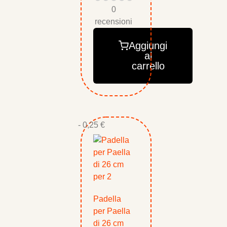
0
recensioni
Aggiungi
al
carrello
- 0,25 €
Padella
per Paella
di 26 cm