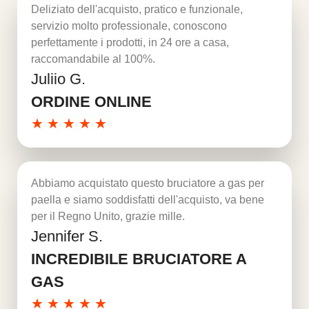
Deliziato dell'acquisto, pratico e funzionale,
servizio molto professionale, conoscono
perfettamente i prodotti, in 24 ore a casa,
raccomandabile al 100%.
Juliio G.
Per saperne di più
ORDINE ONLINE
★
★
★
★
★
Abbiamo acquistato questo bruciatore a gas per
paella e siamo soddisfatti dell'acquisto, va bene
per il Regno Unito, grazie mille.
Jennifer S.
Per saperne di più
INCREDIBILE BRUCIATORE A
GAS
★
★
★
★
★