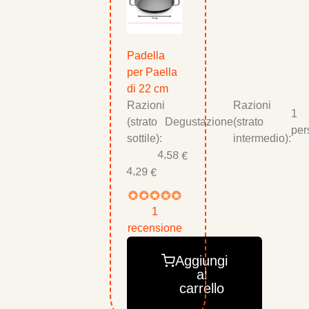
Padella
per Paella
di 22 cm
Razioni
Razioni
1
(strato
Degustazione
(strato
per
sottile):
intermedio):
4,58 €
4,29 €
1
recensione
Aggiungi
al
carrello