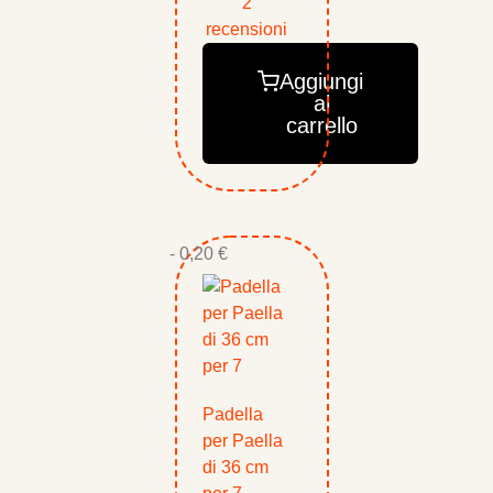
2
recensioni
Aggiungi
al
carrello
- 0,20 €
Padella
per Paella
di 36 cm