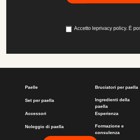
padella multigusto
Accetto le
privacy policy
. È po
Pentole per riso brodoso
Paelle
Bruciatori per paella
Ingredienti della
Set per paella
paella
Accessori
Esperienza
Formazione e
Noleggio di paella
consulenza