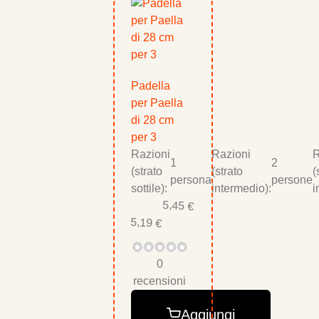
Padella
per Paella
di 28 cm
per 3
Razioni
Razioni
R
1
2
(strato
(strato
(
persona
persone
sottile):
intermedio):
i
5,45 €
5,19 €
0
recensioni
Aggiungi