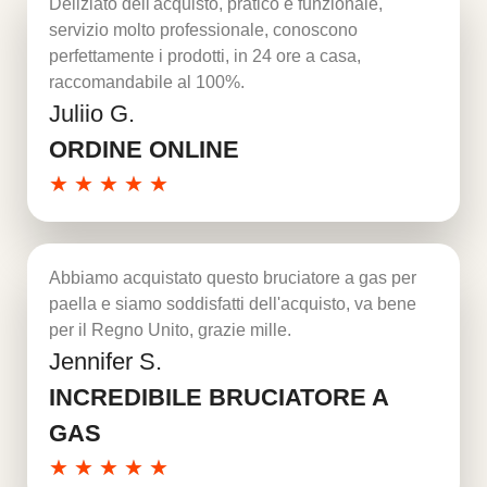
Deliziato dell'acquisto, pratico e funzionale,
servizio molto professionale, conoscono
perfettamente i prodotti, in 24 ore a casa,
raccomandabile al 100%.
Juliio G.
Per saperne di più
ORDINE ONLINE
★
★
★
★
★
Abbiamo acquistato questo bruciatore a gas per
paella e siamo soddisfatti dell'acquisto, va bene
per il Regno Unito, grazie mille.
Jennifer S.
Per saperne di più
INCREDIBILE BRUCIATORE A
GAS
★
★
★
★
★