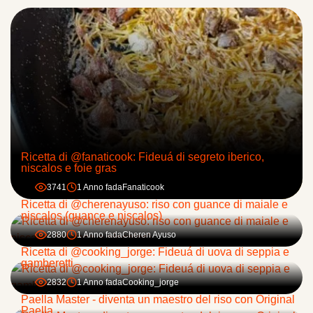
Ricetta di @fanaticook: Fideuá di segreto iberico,
niscalos e foie gras
3741
1 Anno fa
da
Fanaticook
Ricetta di @cherenayuso: riso con guance di maiale e
niscalos (guance e niscalos)
2880
1 Anno fa
da
Cheren Ayuso
Ricetta di @cooking_jorge: Fideuá di uova di seppia e
gamberetti
2832
1 Anno fa
da
Cooking_jorge
Paella Master - diventa un maestro del riso con Original
Paella