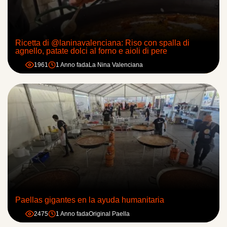
Ricetta di @laninavalenciana: Riso con spalla di
agnello, patate dolci al forno e aioli di pere
1961
1 Anno fa
da
La Nina Valenciana
Paellas gigantes en la ayuda humanitaria
2475
1 Anno fa
da
Original Paella