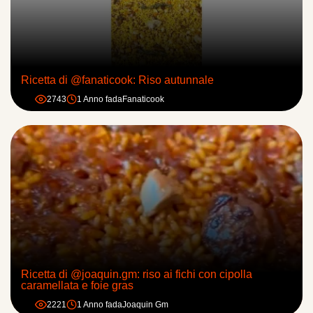
Ricetta di @fanaticook: Riso autunnale
2743
1 Anno fa
da
Fanaticook
Ricetta di @joaquin.gm: riso ai fichi con cipolla
caramellata e foie gras
2221
1 Anno fa
da
Joaquin Gm