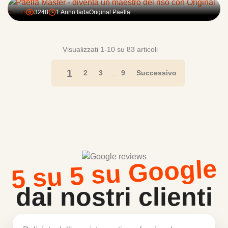
3248
1 Anno fa
da
Original Paella
Visualizzati 1-10 su 83 articoli
1
2
3
…
9
Successivo
5 su 5 su Google
dai nostri clienti