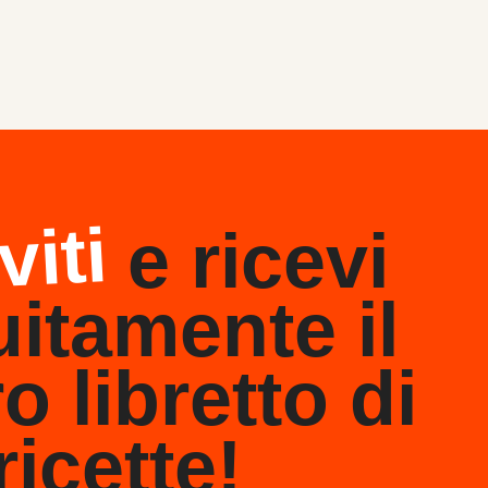
viti
e ricevi
uitamente il
o libretto di
ricette!