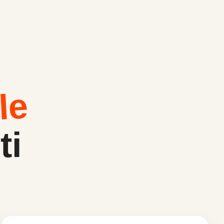
le
ti