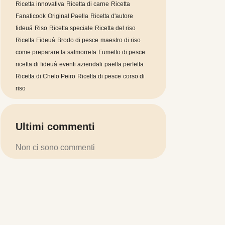
Ricetta innovativa
Ricetta di carne
Ricetta
Fanaticook
Original Paella
Ricetta d'autore
fideuá
Riso
Ricetta speciale
Ricetta del riso
Ricetta Fideuá
Brodo di pesce
maestro di riso
come preparare la salmorreta
Fumetto di pesce
ricetta di fideuá
eventi aziendali
paella perfetta
Ricetta di Chelo Peiro
Ricetta di pesce
corso di
riso
Ultimi commenti
Non ci sono commenti