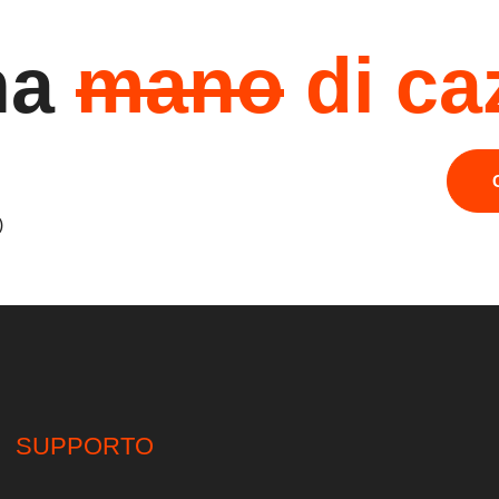
na
mano
di ca
)
SUPPORTO