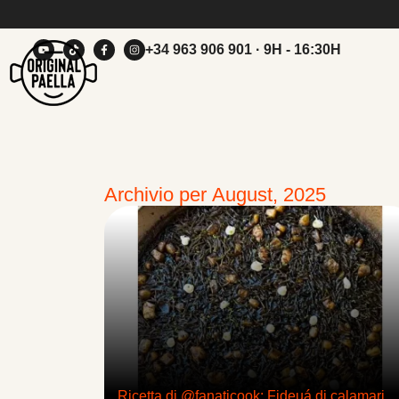
+34 963 906 901
· 9H - 16:30H
Archivio per August, 2025
Ricetta di @fanaticook: Fideuá di calamari