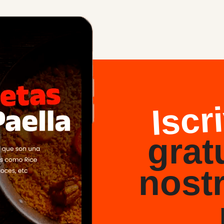
Iscri
grat
nostr