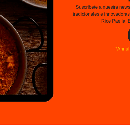
Suscríbete a nuestra newsl
tradicionales e innovadora
Rice Paella, E
*Annull