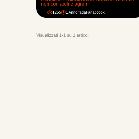
neri con aioli e agrumi
1255
1 Anno fa
da
Fanaticook
Visualizzati 1-1 su 1 articoli