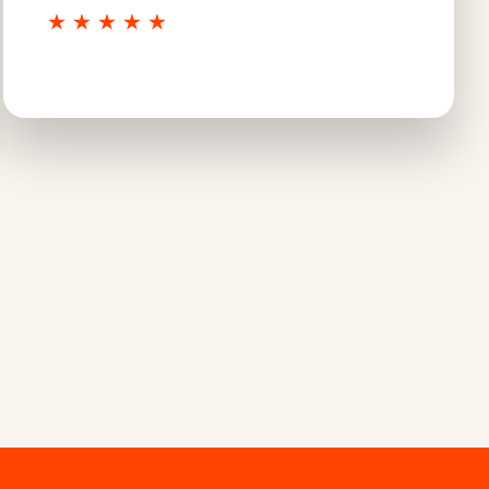
★
★
★
★
★