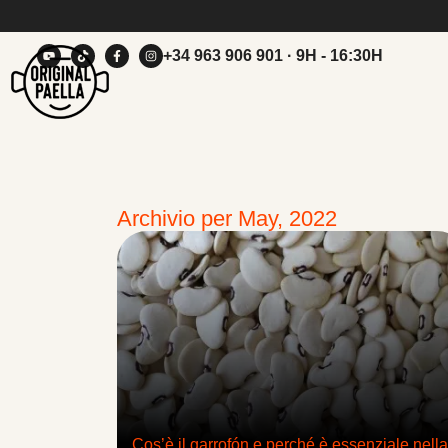
+34 963 906 901
· 9H - 16:30H
Archivio per May, 2022
Cos’è il garrofón e perché è essenziale nella