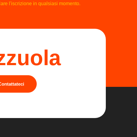
are l'iscrizione in qualsiasi momento.
zzuola
Contattateci