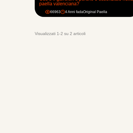
paella valenciana?
66963
4 Anni fa
da
Original Paella
Visualizzati 1-2 su 2 articoli