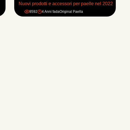
Nuovi prodotti e accessori per paelle nel 2022
9592
4 Anni fa
da
Original Paella