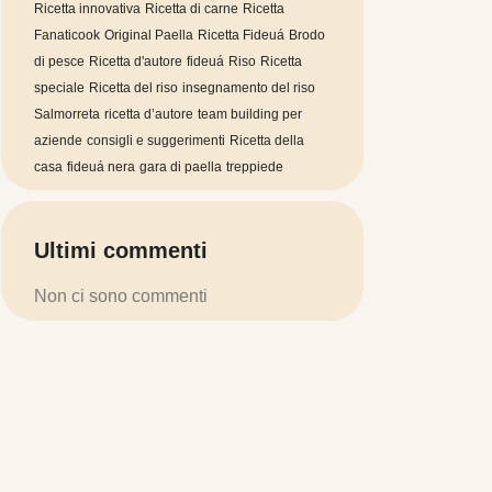
Ricetta innovativa
Ricetta di carne
Ricetta
Fanaticook
Original Paella
Ricetta Fideuá
Brodo
di pesce
Ricetta d'autore
fideuá
Riso
Ricetta
speciale
Ricetta del riso
insegnamento del riso
Salmorreta
ricetta d’autore
team building per
aziende
consigli e suggerimenti
Ricetta della
casa
fideuá nera
gara di paella
treppiede
Ultimi commenti
Non ci sono commenti