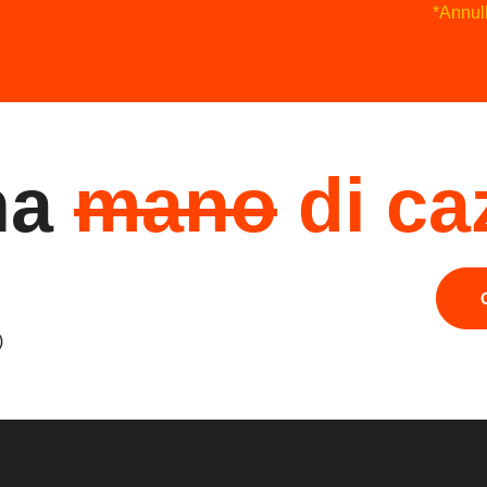
*Annull
na
mano
di ca
)