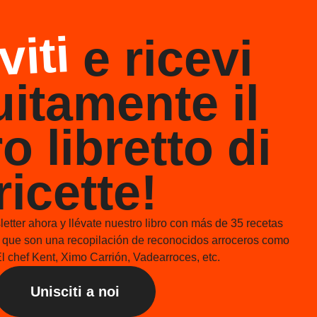
viti
e ricevi
uitamente il
o libretto di
ricette!
etter ahora y llévate nuestro libro con más de 35 recetas
s que son una recopilación de reconocidos arroceros como
l chef Kent, Ximo Carrión, Vadearroces, etc.
Unisciti a noi