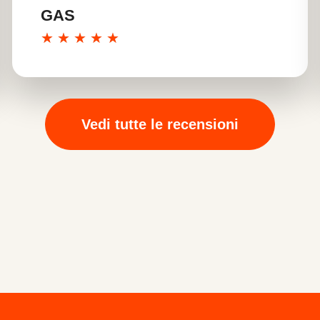
GAS
★
★
★
★
★
Vedi tutte le recensioni