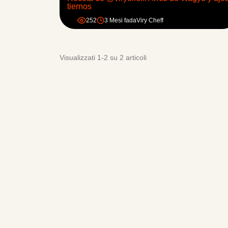
tiernos
252
3 Mesi fa
da
Viry Cheff
Visualizzati 1-2 su 2 articoli