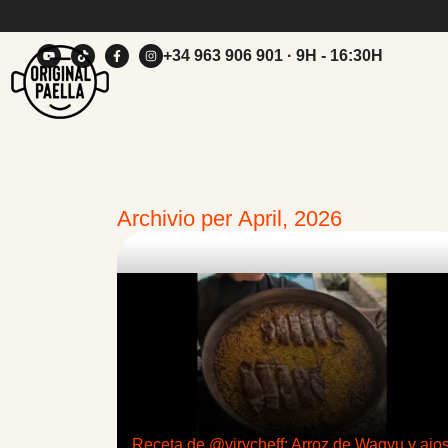
+34 963 906 901
· 9H - 16:30H
Archivio per April, 2026
Receta de @virycheff: Arroz de Wagyu y ajo