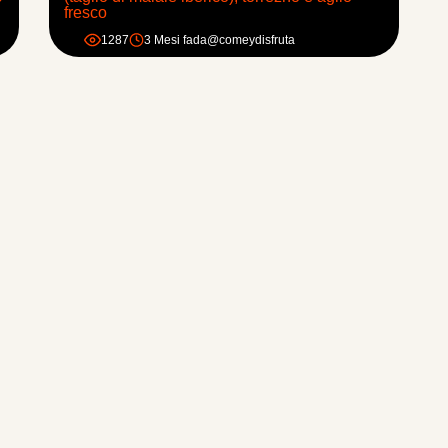
fresco
1287
3 Mesi fa
da
@comeydisfruta