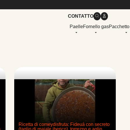
CONTATTO
Paelle
Fornello gas
Pacchetto
Ricetta di comeydisfruta: Fideuá con secreto
s
(taglio di maiale iberico), torrezno e aglio