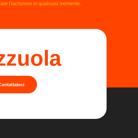
are l'iscrizione in qualsiasi momento.
zzuola
Contattateci