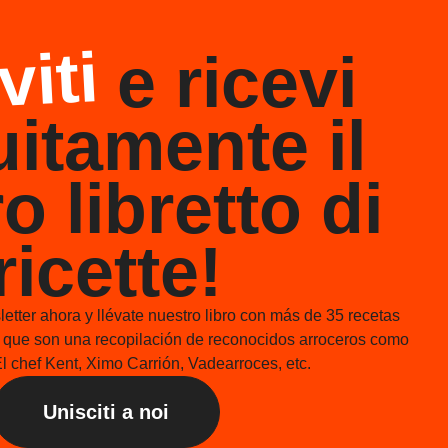
viti
e ricevi
uitamente il
o libretto di
ricette!
etter ahora y llévate nuestro libro con más de 35 recetas
s que son una recopilación de reconocidos arroceros como
l chef Kent, Ximo Carrión, Vadearroces, etc.
Unisciti a noi