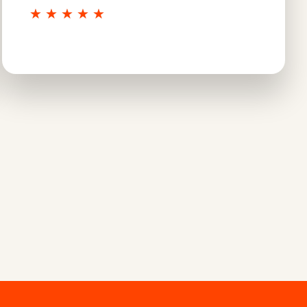
★
★
★
★
★