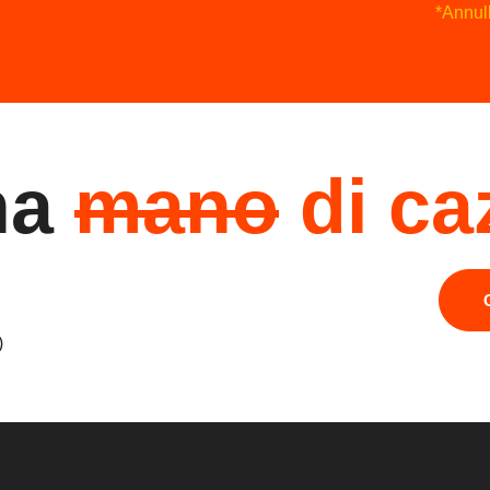
*Annull
na
mano
di ca
)