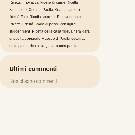
Ricetta innovativa
Ricetta di carne
Ricetta
Fanaticook
Original Paella
Ricetta d'autore
fideuá
Riso
Ricetta speciale
Ricetta del riso
Ricetta Fideuá
Brodo di pesce
consigli e
suggerimenti
Ricetta della casa
fideuá nera
gara
di paella
treppiede
Maestro di Paella
socarrat
nella paella
riso all'anguilla
buona paella
Ultimi commenti
Non ci sono commenti