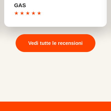
GAS
★
★
★
★
★
Vedi tutte le recensioni