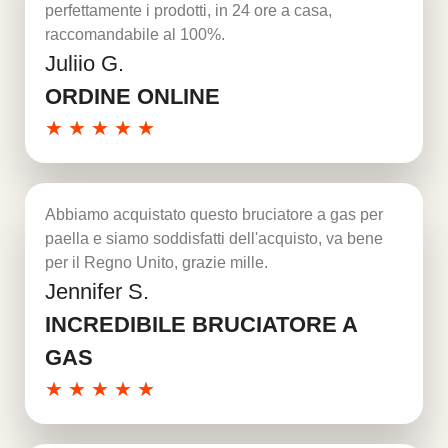
perfettamente i prodotti, in 24 ore a casa,
raccomandabile al 100%.
Juliio G.
Per saperne di più
ORDINE ONLINE
★
★
★
★
★
Abbiamo acquistato questo bruciatore a gas per
paella e siamo soddisfatti dell'acquisto, va bene
per il Regno Unito, grazie mille.
Jennifer S.
Per saperne di più
INCREDIBILE BRUCIATORE A
GAS
★
★
★
★
★