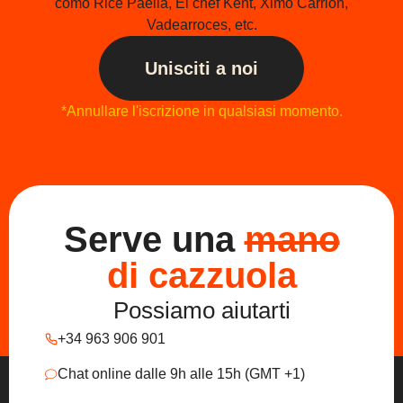
como Rice Paella, El chef Kent, Ximo Carrión,
Vadearroces, etc.
Unisciti a noi
*Annullare l'iscrizione in qualsiasi momento.
Serve una
mano
di cazzuola
Possiamo aiutarti
+34 963 906 901
Chat online dalle 9h alle 15h (GMT +1)