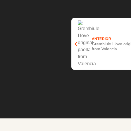
ANTERIOR
Grembiule I love orig
from Valencia