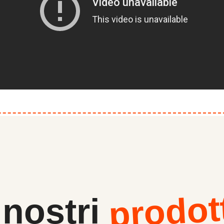
prodot
 nostri