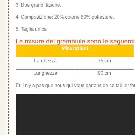
3. Due grandi tasche.
4. Composizione: 20% cotone 80% poliestere.
5. Taglia unica
Le misure del grembiule sono le seguenti
Misurazioni
Larghezza
75 cm
Lunghezza
90 cm
Et il n'y a pas que nous qui vous parlons de ce tablier f