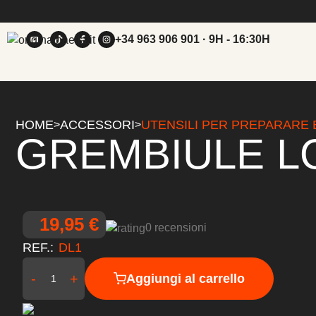
+34 963 906 901
· 9H - 16:30H
HOME
ACCESSORI
UTENSILI PER PREPARARE 
>
>
GREMBIULE L
19,95 €
0 recensioni
REF.:
DL1
-
+
Aggiungi al carrello