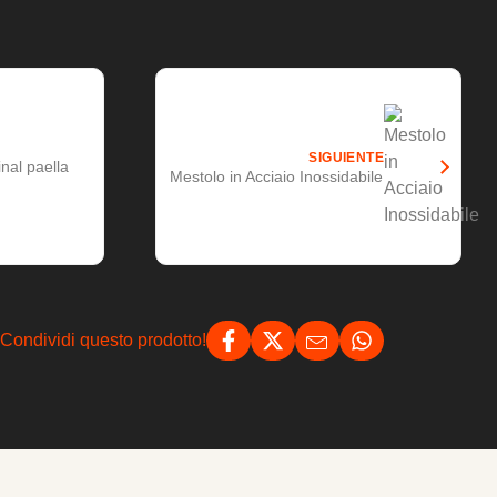
SIGUIENTE
inal paella
Mestolo in Acciaio Inossidabile
Condividi questo prodotto!