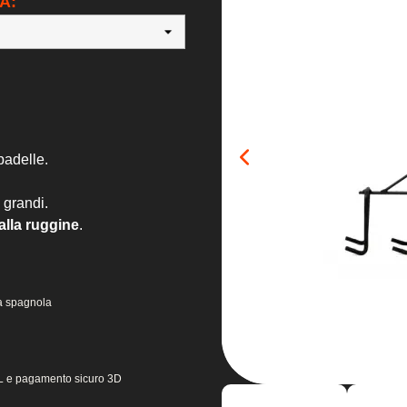
A:
padelle.
 grandi.
alla ruggine
.
la spagnola
 SSL e pagamento sicuro 3D