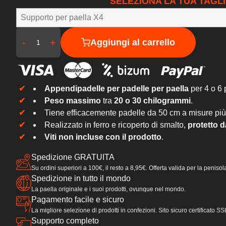
SELEZIONA LA TUA TAGLI
-
+
Aggiungi al carrello
Appendipadelle per padelle per paella
per 4 o 6 
Peso massimo
tra
20 o 30 chilogrammi
.
Tiene efficacemente padelle da 50 cm a misure più
Realizzato in ferro e ricoperto di smalto,
protetto d
Viti non incluse con il prodotto
.
Spedizione GRATUITA
Su ordini superiori a 100€, il resto a 8,95€. Offerta valida per la peniso
Spedizione in tutto il mondo
La paella originale e i suoi prodotti, ovunque nel mondo.
Pagamento facile e sicuro
La migliore selezione di prodotti in confezioni. Sito sicuro certificato
Supporto completo