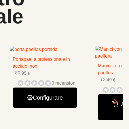
ale
Portapaella professionale in
Manici con man
acciaio inox
80,95 €
paellera
12,49 €
0 recensioni
Configurare
Agg
c