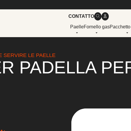
CONTATTO
Paelle
Fornello gas
Pacchetto
E SERVIRE LE PAELLE
R PADELLA PER