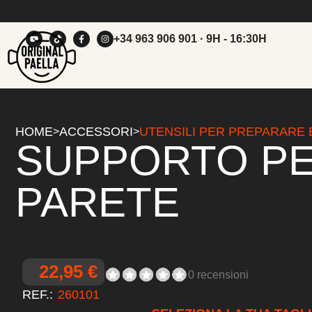
+34 963 906 901
· 9H - 16:30H
HOME
ACCESSORI
UTENSILI PER PREPARARE 
>
>
SUPPORTO PE
PARETE
22,95 €
0 recensioni
REF.:
260101