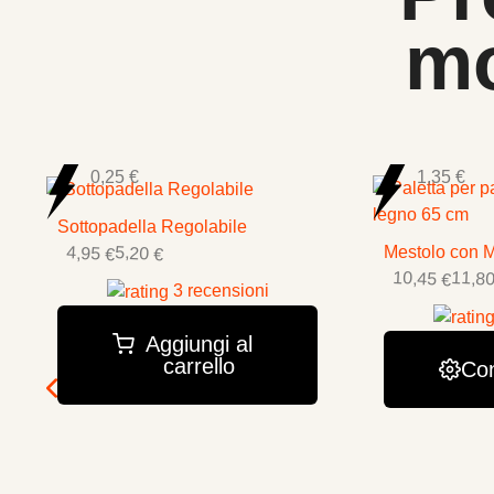
mo
0,25 €
1,35 €
Sottopadella Regolabile
4,95 €
5,20 €
Mestolo con 
10,45 €
11,80
3 recensioni
Aggiungi al
carrello
Con