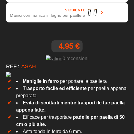
SIGUIENTE
Manici con manico in legno per paellera
4,95 €
0 recensioni
REF.:
ASAH
Maniglie in ferro
per portare la paellera
Trasporto facile ed efficiente
per paella appena
preparata.
Evita di scottarti mentre trasporti le tue paella
appena fatte.
Efficace per trasportare
padelle per paella di 50
cm o più alte.
Asta tonda in ferro da 6 mm.