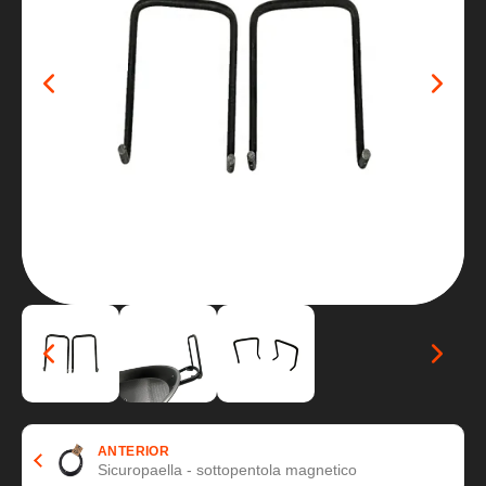
ANTERIOR
Sicuropaella - sottopentola magnetico