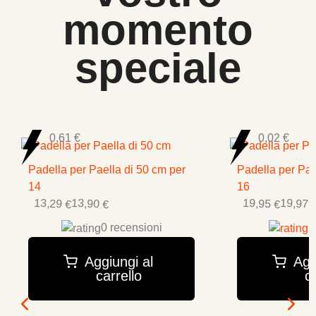
momento
speciale
0,61 €
0,02 €
Padella per Paella di 50 cm per
Padella per Pae
14
16
13,29 €
19,95 €
13,90 €
19,97 
0 recensioni
4
Aggiungi al
Agg
carrello
ca