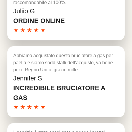
raccomandabile al 100%.
Juliio G.
Per saperne di più
ORDINE ONLINE
★
★
★
★
★
Abbiamo acquistato questo bruciatore a gas per
paella e siamo soddisfatti dell'acquisto, va bene
per il Regno Unito, grazie mille.
Jennifer S.
Per saperne di più
INCREDIBILE BRUCIATORE A
GAS
★
★
★
★
★