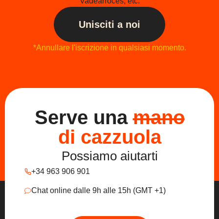
Vadearroces, etc.
Unisciti a noi
*Annullare l'iscrizione in qualsiasi momento.
Serve una
mano
di cazzuola
Possiamo aiutarti
+34 963 906 901
Chat online dalle 9h alle 15h (GMT +1)