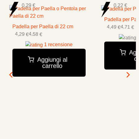
0,29 €
0,22 €
Padella per Pae
4,49 €
4,71 €
Padella per Paella di 22 cm
4,29 €
4,58 €
0
1 recensione
Agg
ca
Aggiungi al
carrello