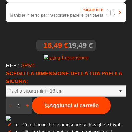
SIGUIENTE
Maniglie in ferro per trasportare padelle per paella
16,49 €
19,49 €
1 recensione
REF.:
SPM1
SCEGLI LA DIMENSIONE DELLA TUA PAELLA
SICURA:
-
+
Aggiungi al carrello
Contro macchie e bruciature su tovaglie e tavoli.
Utilizzo facile e pratico, basta appoggiare il