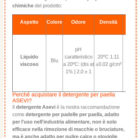
chimiche
del prodotto:
Sol
Aspetto
Colore
Odore
Densità
pH
Liquido
caratteristico
20ºC 1.11
Comp
Blu
viscoso
a 20ºC: (dis at
±0.02 g/cm³
s
1% ) 2,0 ± 1
Perché acquistare il detergente per paella
ASEVI?
Il
detergente Asevi
è la nostra raccomandazione
come
detergente per padelle per paella, adatto
per l'uso nell'industria alimentare, non è solo
efficace nella rimozione di macchie o bruciature,
ma è anche adatto per pulire calce o stoviglie