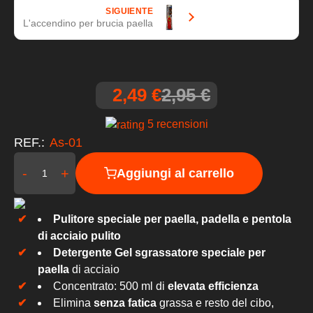
SIGUIENTE
L'accendino per brucia paella
2,49 €
2,95 €
5 recensioni
REF.:
As-01
-
+
Aggiungi al carrello
Pulitore speciale per paella, padella e pentola
di acciaio pulito
Detergente Gel sgrassatore speciale per
paella
di acciaio
Concentrato: 500 ml di
elevata efficienza
Elimina
senza fatica
grassa e resto del cibo,