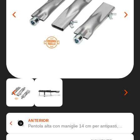
ANTERIOR
Pentola alta con maniglie 14 cm per antipasti,
tapas, aperitivi