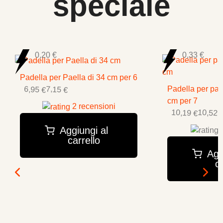
speciale
0,20 €
0,33 €
Padella per Paella di 34 cm per 6
6,95 €
7,15 €
Padella per pae
cm per 7
2 recensioni
10,19 €
10,52 
Aggiungi al
0
carrello
Agg
ca