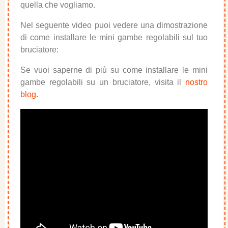
quella che vogliamo.
Nel seguente video puoi vedere una dimostrazione
di come installare le mini gambe regolabili sul tuo
bruciatore:
Se vuoi saperne di più su come installare le mini
gambe regolabili su un bruciatore, visita il
nostro
blog
.