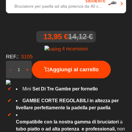
SIGUIENTE
Bruciatore per paella ad alta potenza da 40 cm +
tubo piatto a GAS - L40
13,95 €
14,12 €
4 recensioni
REF.:
3105
-
+
Aggiungi al carrello
Mini
Set Di Tre Gambe per fornello
GAMBE CORTE REGOLABILI in altezza per
livellare perfettamente la padella per paella
Compatibile con la nostra gamma di bruciatori
a
tubo piatto o ad alta potenza
e professionali,
non