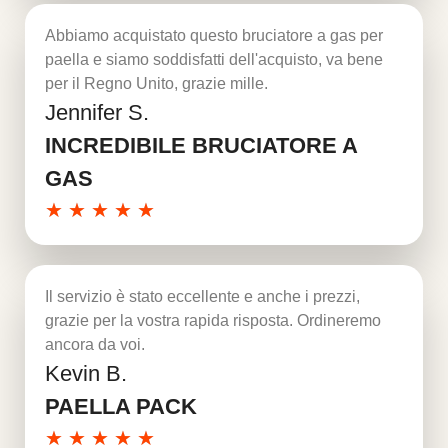
Abbiamo acquistato questo bruciatore a gas per
paella e siamo soddisfatti dell'acquisto, va bene
per il Regno Unito, grazie mille.
Jennifer S.
Per saperne di più
INCREDIBILE BRUCIATORE A
GAS
★
★
★
★
★
Il servizio è stato eccellente e anche i prezzi,
grazie per la vostra rapida risposta. Ordineremo
ancora da voi.
Kevin B.
Per saperne di più
PAELLA PACK
★
★
★
★
★