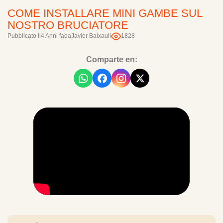
COME INSTALLARE MINI GAMBE SUL
NOSTRO BRUCIATORE
Pubblicato il
4 Anni fa
da
Javier Baixauli
1828
Comparte en: