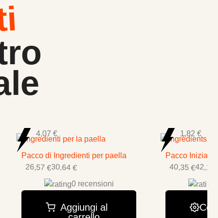
ti
tro
ale
4,07 €
1,82 €
Pacco di Ingredienti per paella
Pacco Iniziazi
26,57 €
40,35 €
30,64 €
42,17 
0 recensioni
Aggiungi al
Conf
carrello