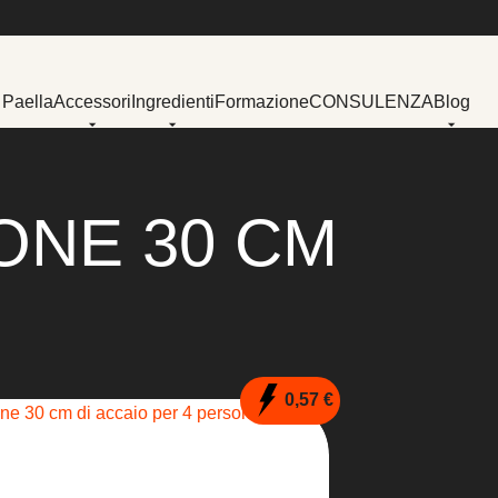
 Paella
Accessori
Ingredienti
Formazione
CONSULENZA
Blog
ONE 30 CM
0,57 €