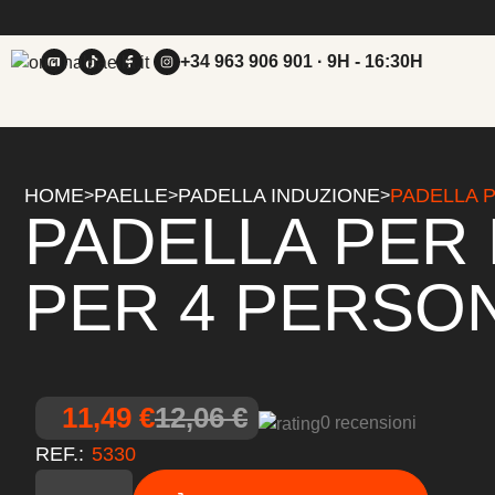
+34 963 906 901
· 9H - 16:30H
HOME
PAELLE
PADELLA INDUZIONE
PADELLA P
>
>
>
PADELLA PER 
PER 4 PERSO
11,49 €
12,06 €
0 recensioni
REF.:
5330