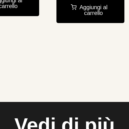
giungi al
carrello
Aggiungi al
carrello
Vedi di più