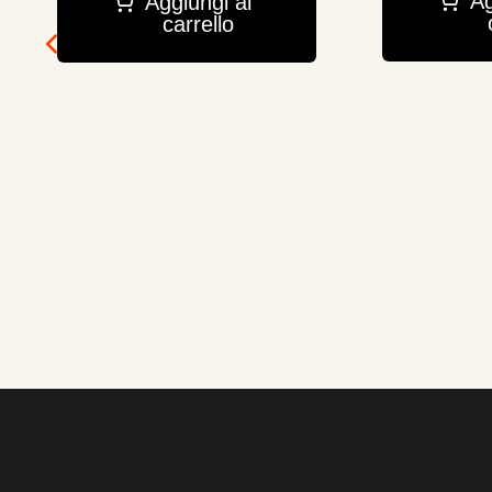
Ag
Aggiungi al
carrello