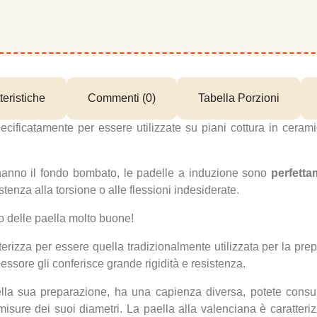
teristiche
Commenti (0)
Tabella Porzioni
cificatamente per essere utilizzate su piani cottura in cerami
e hanno il fondo bombato, le padelle a induzione sono
perfetta
tenza alla torsione o alle flessioni indesiderate.
no delle paella molto buone!
terizza per essere quella tradizionalmente utilizzata per la pre
pessore gli conferisce grande rigidità e resistenza.
nella sua preparazione, ha una capienza diversa, potete consul
 misure dei suoi diametri. La paella alla valenciana è caratteri