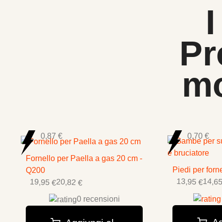
I
Pr
mo
0,87 €
0,70 €
Fornello per Paella a gas 20 cm -
Piedi per forn
Q200
13,95 €
14,65
19,95 €
20,82 €
0 recensioni