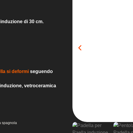
 induzione di 30 cm.
lla si deformi
seguendo
induzione,
vetroceramica
la spagnola