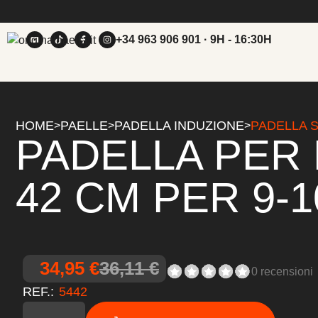
+34 963 906 901
· 9H - 16:30H
HOME
PAELLE
PADELLA INDUZIONE
PADELLA 
>
>
>
PADELLA PER 
42 CM PER 9-
34,95 €
36,11 €
0 recensioni
REF.:
5442