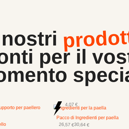
prodot
 nostri
onti per il vos
mento speci
4,07 €
Pacco di Ingredienti per paella
26,57 €
30,64 €
ello