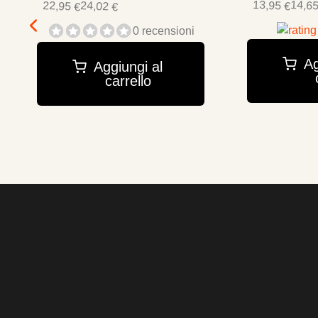
13,95 €
14,65
22,95 €
24,02 €
0 recensioni
Ag
Aggiungi al
carrello