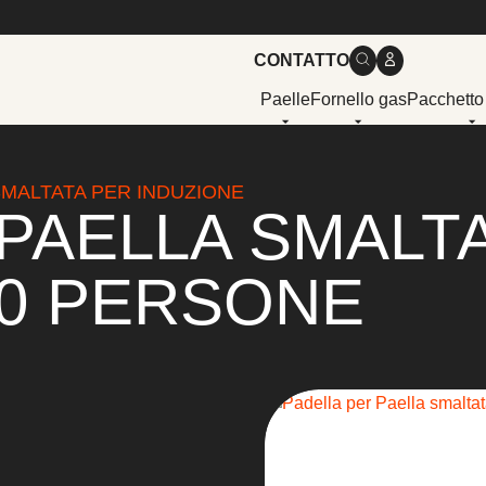
CONTATTO
Paelle
Fornello gas
Pacchetto
SMALTATA PER INDUZIONE
PAELLA SMALT
10 PERSONE