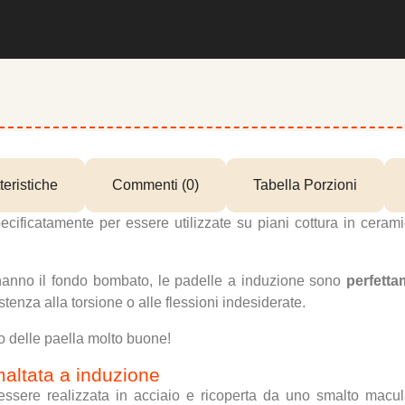
teristiche
Commenti (0)
Tabella Porzioni
cificatamente per essere utilizzate su piani cottura in cerami
e hanno il fondo bombato, le padelle a induzione sono
perfetta
tenza alla torsione o alle flessioni indesiderate.
no delle paella molto buone!
maltata a induzione
 essere realizzata in acciaio e ricoperta da uno smalto macu