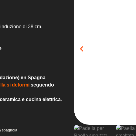
 induzione di 38 cm.
e
sidazione) en Spagna
lla si deformi
seguendo
oceramica e cucina elettrica.
la spagnola