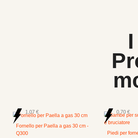
I
Pr
mo
1,07 €
0,70 €
Fornello per Paella a gas 30 cm -
Piedi per forn
Q300