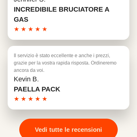
Per saperne di più
INCREDIBILE BRUCIATORE A
GAS
★
★
★
★
★
Il servizio è stato eccellente e anche i prezzi,
grazie per la vostra rapida risposta. Ordineremo
ancora da voi.
Kevin B.
Per saperne di più
PAELLA PACK
★
★
★
★
★
Vedi tutte le recensioni