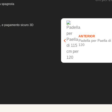
la spagnola
 SSL e pagamento sicuro 3D
ANTERIOR
Padella per Paella d
120