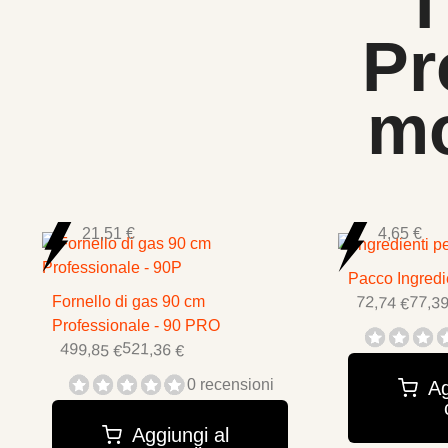
I
Pr
mo
21,51 €
4,65 €
Pacco Ingredi
72,74 €
77,39
Fornello di gas 90 cm
Professionale - 90 PRO
499,85 €
521,36 €
0 recensioni
Ag
Aggiungi al