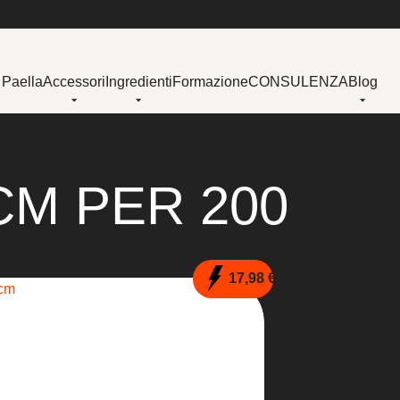
 Paella
Accessori
Ingredienti
Formazione
CONSULENZA
Blog
CM PER 200
17,98 €