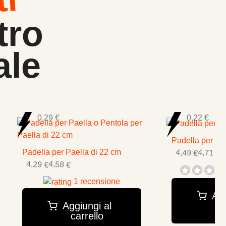
ti
tro
ale
0,29 €
0,22 €
Padella per Pae
4,49 €
4,71 €
Padella per Paella di 22 cm
4,29 €
4,58 €
1 recensione
Agg
c
Aggiungi al
carrello