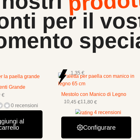
prodot
 nostri
onti per il vos
mento speci
1,35 €
enti Grande
 €
Mestolo con Manico di Legno
10,45 €
11,80 €
0 recensioni
4 recensioni
giungi al
carrello
Configurare