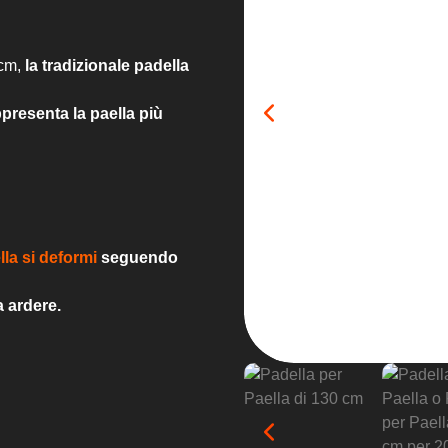
cm,
la tradizionale padella
appresenta la paella più
lla si deformi
seguendo
a ardere.