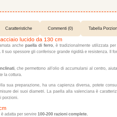
Caratteristiche
Commenti (0)
Tabella Porzion
n acciaio lucido da 130 cm
iamata anche
paella di ferro
, è tradizionalmente utilizzata pe
. Il suo spessore gli conferisce grande rigidità e resistenza. Il 
nclinati
, che permettono all'olio di accumularsi al centro, aiut
e la cottura.
nella sua preparazione, ha una capienza diversa, potete consul
 misure dei suoi diametri. La paella alla valenciana è caratteri
 porzioni.
 cm
è adatta per servire
100-200 razioni complete.