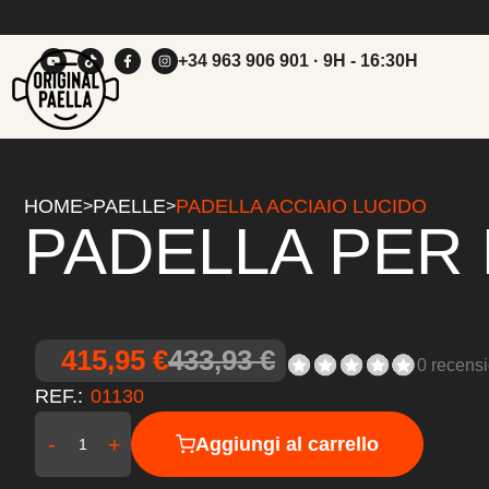
+34 963 906 901
· 9H - 16:30H
HOME
PAELLE
PADELLA ACCIAIO LUCIDO
>
>
PADELLA PER 
415,95 €
433,93 €
0 recensi
REF.:
01130
-
+
Aggiungi al carrello