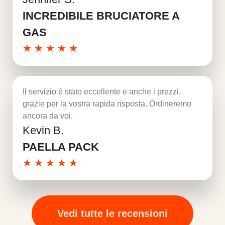
Per saperne di più
INCREDIBILE BRUCIATORE A
GAS
★
★
★
★
★
Il servizio è stato eccellente e anche i prezzi,
grazie per la vostra rapida risposta. Ordineremo
ancora da voi.
Kevin B.
Per saperne di più
PAELLA PACK
★
★
★
★
★
Vedi tutte le recensioni