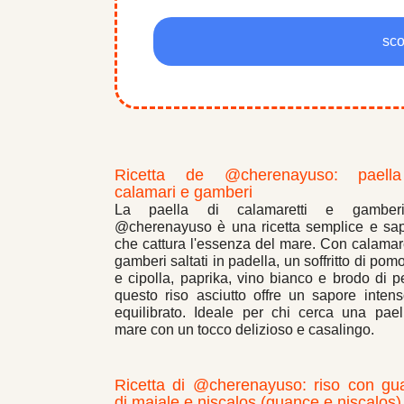
sco
Ricetta de @cherenayuso: paell
calamari e gamberi
La paella di calamaretti e gamber
@cherenayuso è una ricetta semplice e sap
che cattura l'essenza del mare. Con calamare
gamberi saltati in padella, un soffritto di pom
e cipolla, paprika, vino bianco e brodo di p
questo riso asciutto offre un sapore inten
equilibrato. Ideale per chi cerca una pael
mare con un tocco delizioso e casalingo.
Ricetta di @cherenayuso: riso con gu
di maiale e niscalos (guance e niscalos)