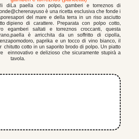
li di
La paella con polpo, gamberi e torreznos di
fonde
@cherenayuso è una ricetta esclusiva che fonde i
apore
sapori del mare e della terra in un riso asciutto
tto di
pieno di carattere. Preparata con polpo cotto,
ro e
gamberi saltati e torreznos croccanti, questa
erano,
paella è arricchita da un soffritto di cipolla,
enza
pomodoro, paprika e un tocco di vino bianco, il
r chi
tutto cotto in un saporito brodo di polpo. Un piatto
ere e
innovativo e delizioso che sicuramente stupirà a
tavola.