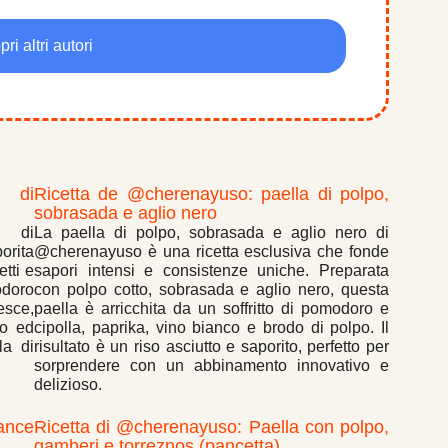
pri altri autori
a di
Ricetta de @cherenayuso: paella di polpo,
sobrasada e aglio nero
i di
La paella di polpo, sobrasada e aglio nero di
orita
@cherenayuso è una ricetta esclusiva che fonde
tti e
sapori intensi e consistenze uniche. Preparata
odoro
con polpo cotto, sobrasada e aglio nero, questa
esce,
paella è arricchita da un soffritto di pomodoro e
so ed
cipolla, paprika, vino bianco e brodo di polpo. Il
la di
risultato è un riso asciutto e saporito, perfetto per
sorprendere con un abbinamento innovativo e
delizioso.
ance
Ricetta di @cherenayuso: Paella con polpo,
gamberi e torreznos (pancetta)