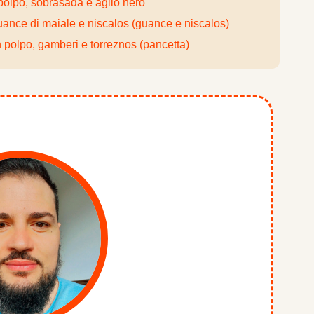
polpo, sobrasada e aglio nero
uance di maiale e niscalos (guance e niscalos)
 polpo, gamberi e torreznos (pancetta)