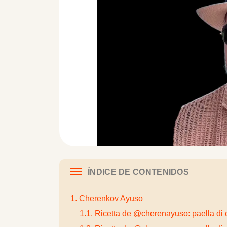
ÍNDICE DE CONTENIDOS
1. Cherenkov Ayuso
1.1. Ricetta de @cherenayuso: paella di