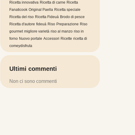
Ricetta innovativa
Ricetta di carne
Ricetta
Fanaticook
Original Paella
Ricetta speciale
Ricetta del riso
Ricetta Fideuá
Brodo di pesce
Ricetta d'autore
fideuá
Riso
Preparazione
Riso
gourmet
migliore varietà
riso al manzo
riso in
forno
Nuovo portale
Accessori
Ricette
ricetta di
comeydisfruta
Ultimi commenti
Non ci sono commenti