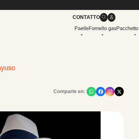
CONTATTO
Paelle
Fornello gas
Pacchetto
nayuso
Comparte en: