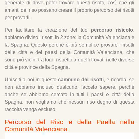
3.13. Un percorso gastronomico con il riso come
generale di dove poter trovare questi risotti, così che gli
protagonista
amanti del riso possano creare il proprio percorso dei risotti
per provarli.
4. Javier Baixauli
Per facilitare la creazione del tuo
percorso risicolo
,
abbiamo diviso i risotti in 2 zone: la Comunità Valenciana e
la Spagna. Questo perché è più semplice provare i risotti
delle città e dei paesi della Comunità Valenciana, che
sono più vicini tra loro, rispetto a quelli trovati nelle diverse
città e province della Spagna.
Unisciti a noi in questo
cammino dei risotti
, e ricorda, se
non abbiamo incluso qualcuno, faccelo sapere, perché
anche se abbiamo cercato in tutti i paesi e città della
Spagna, non vogliamo che nessun riso degno di questa
raccolta venga escluso.
Percorso del Riso e della Paella nella
Comunità Valenciana