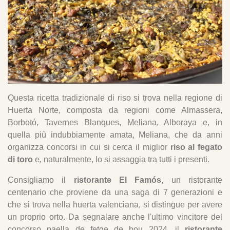
Questa ricetta tradizionale di riso si trova nella regione di
Huerta Norte, composta da regioni come Almassera,
Borbotó, Tavernes Blanques, Meliana, Alboraya e, in
quella più indubbiamente amata, Meliana, che da anni
organizza concorsi in cui si cerca il miglior
riso al fegato
di toro
e, naturalmente, lo si assaggia tra tutti i presenti.
Consigliamo il
ristorante El Famós
, un ristorante
centenario che proviene da una saga di 7 generazioni e
che si trova nella huerta valenciana, si distingue per avere
un proprio orto. Da segnalare anche l'ultimo vincitore del
concorso paella de fetge de bou 2024, il
ristorante