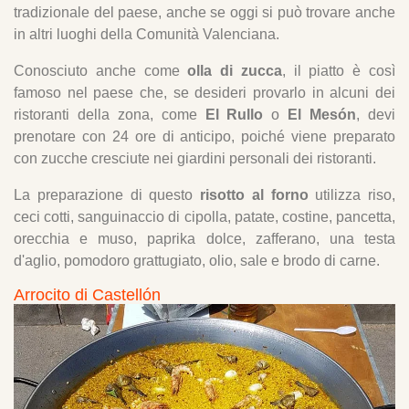
tradizionale del paese, anche se oggi si può trovare anche
in altri luoghi della Comunità Valenciana.
Conosciuto anche come
olla di zucca
, il piatto è così
famoso nel paese che, se desideri provarlo in alcuni dei
ristoranti della zona, come
El Rullo
o
El Mesón
, devi
prenotare con 24 ore di anticipo, poiché viene preparato
con zucche cresciute nei giardini personali dei ristoranti.
La preparazione di questo
risotto al forno
utilizza riso,
ceci cotti, sanguinaccio di cipolla, patate, costine, pancetta,
orecchia e muso, paprika dolce, zafferano, una testa
d'aglio, pomodoro grattugiato, olio, sale e brodo di carne.
Arrocito di Castellón