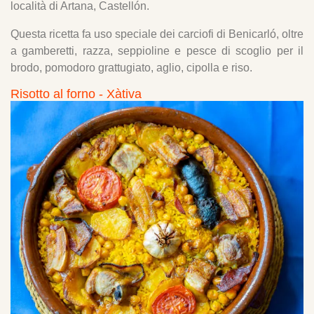
località di Artana, Castellón.
Questa ricetta fa uso speciale dei carciofi di Benicarló, oltre
a gamberetti, razza, seppioline e pesce di scoglio per il
brodo, pomodoro grattugiato, aglio, cipolla e riso.
Risotto al forno - Xàtiva