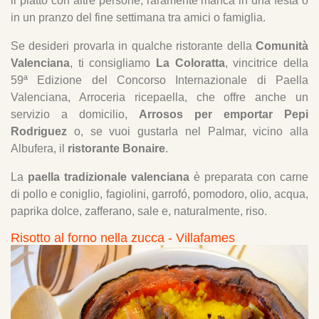
il piatto con altre persone, raramente manca in una festa o
in un pranzo del fine settimana tra amici o famiglia.
Se desideri provarla in qualche ristorante della
Comunità
Valenciana
, ti consigliamo
La Coloratta
, vincitrice della
59ª Edizione del Concorso Internazionale di Paella
Valenciana, Arroceria ricepaella, che offre anche un
servizio a domicilio,
Arrosos per emportar Pepi
Rodriguez
o, se vuoi gustarla nel Palmar, vicino alla
Albufera, il
ristorante Bonaire
.
La
paella tradizionale valenciana
è preparata con carne
di pollo e coniglio, fagiolini, garrofó, pomodoro, olio, acqua,
paprika dolce, zafferano, sale e, naturalmente, riso.
Risotto al forno nella zucca - Villafames