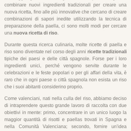
2.15. Riso con acciughe e spinaci - Alicante
combinare nuovi ingredienti tradizionali per creare una
3. Via del Riso attraverso altre regioni della Spagna
nuova ricetta, fino alle più innovative che cercano di creare
combinazioni di sapori inedite utilizzando la tecnica di
3.1. Riso con pomodoro - Andalusia
preparazione della paella, ci sono molti modi per cercare
3.2. Riso alla aragonese - Aragona
una
nuova ricetta di riso
.
3.3. Budino di riso - Asturie
Durante questa ricerca culinaria, molte ricette di paella e
3.4. Arroz brut – Mallorca
riso sono diventate nel corso degli anni
ricette tradizionali
3.5. Riso giallo - Isole Canarie
tipiche dei paesi e delle città spagnole. Forse per i loro
3.6. Arroz a la zamorana - Castiglia e León
ingredienti unici, perché vengono servite durante le
3.7. Fideua - Gandía
celebrazioni e le feste popolari o per gli affari della vita, è
raro che in ogni paese o città spagnola non esista un riso
3.8. Riso caldero – Murcia
che i suoi abitanti considerino proprio.
3.9. Perol cordobés – Cordoba
Come valenciani, nati nella culla del riso, abbiamo deciso
3.10. Riso con aragosta - Galizia
di intraprendere questo grande lavoro di raccolta con due
3.11. Calamaretti al nero con riso bianco - Pais
obiettivi in mente: primo, concentrare in un unico luogo la
Vasco
maggior quantità di risotti e paellas trovati in Spagna e
3.12. Riso con lepre - Castiglia della Mancia
nella Comunità Valenciana; secondo, fornire un'idea