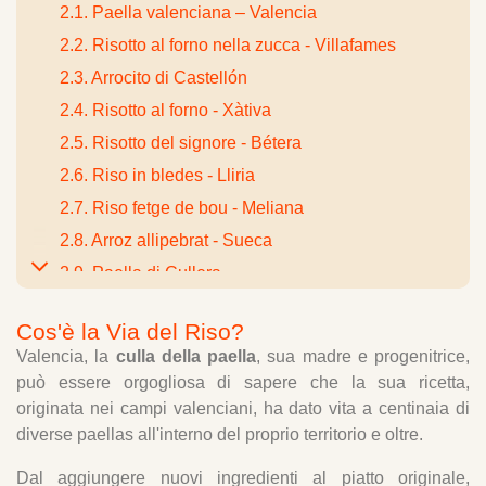
2.1. Paella valenciana – Valencia
2.2. Risotto al forno nella zucca - Villafames
2.3. Arrocito di Castellón
2.4. Risotto al forno - Xàtiva
2.5. Risotto del signore - Bétera
2.6. Riso in bledes - Lliria
2.7. Riso fetge de bou - Meliana
2.8. Arroz allipebrat - Sueca
2.9. Paella di Cullera
2.10. Paella della Valldigna
Cos'è la Via del Riso?
2.11. Riso con serranas, coniglio e lumache -
Valencia, la
culla della paella
, sua madre e progenitrice,
Pinoso
può essere orgogliosa di sapere che la sua ricetta,
2.12. Riso in crosta - Elche/Oriuela
originata nei campi valenciani, ha dato vita a centinaia di
2.13. Riso di veglia - Vega Baja del Segura
diverse paellas all'interno del proprio territorio e oltre.
2.14. Il riso di Fesols i Naps - L'orto del nord
Dal aggiungere nuovi ingredienti al piatto originale,