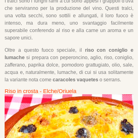
I tralci sono i lunghi rami a cui sono appesi i grappoli d'uva
che serviranno per la produzione del vino. Questi tralci,
una volta secchi, sono sottili e allungati, il loro fuoco è
intenso, ma dura meno, uno svantaggio facilmente
superabile conferendo al riso e alla carne un aroma e un
sapore unici.
Oltre a questo fuoco speciale, il
riso con coniglio e
lumache
si prepara con peperoncino, aglio, riso, coniglio,
zafferano, paprika dolce, pomodoro grattugiato, olio, sale,
acqua e, naturalmente, lumache, di cui si usa solitamente
la variante nota come
caracoles vaquetes
o serrans.
Riso in crosta - Elche/Oriuela