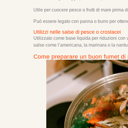
Utile per cuocere pesce o frutti di mare prima di
Può essere legato con panna o burro per otten
Utilizzi nelle salse di pesce o crostacei
Utilizzato come base liquida per riduzioni con
salse come l’americana, la marinara o la nantu
Come preparare un buon fumet di