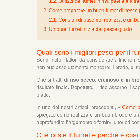
1.2. Utilizzi del fumet in risi, paelle e altre
2. Come preparare un buon fumet di pesce
2.1. Consigli di base per realizzare un b
3. Un buon fumet inizia dal pesce giusto
Quali sono i migliori pesci per il f
Sono molti i fattori da considerare affinché il
non può assolutamente mancare: il brodo, o, nel
Che si tratti di
riso secco, cremoso o in br
risultato finale. Dopotutto, il riso assorbe il 
piatto.
In uno dei nostri articoli precedenti, «
Come pr
spiegato come realizzare un buon brodo e un f
approfondire l’argomento e fornirvi ulteriori co
Che cos’è il fumet e perché è così