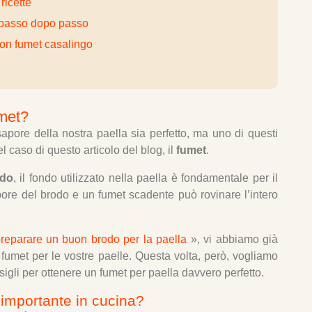
 ricette
 passo dopo passo
uon fumet casalingo
umet?
 sapore della nostra paella sia perfetto, ma uno di questi
 caso di questo articolo del blog, il
fumet
.
odo
, il fondo utilizzato nella paella è fondamentale per il
sapore del brodo e un fumet scadente può rovinare l’intero
eparare un buon brodo per la paella
», vi abbiamo già
umet per le vostre paelle. Questa volta, però, vogliamo
nsigli per ottenere un fumet per paella davvero perfetto.
 importante in cucina?