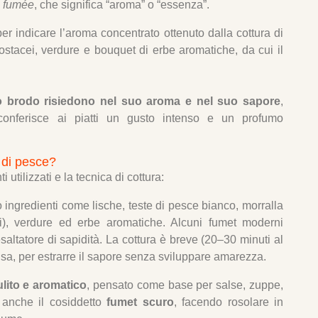
a
fumée
, che significa “aroma” o “essenza”.
per indicare l’aroma concentrato ottenuto dalla cottura di
crostacei, verdure e bouquet di erbe aromatiche, da cui il
esto brodo risiedono nel suo aroma e nel suo sapore
,
 conferisce ai piatti un gusto intenso e un profumo
o di pesce?
 utilizzati e la tecnica di cottura:
o ingredienti come lische, teste di pesce bianco, morralla
tivi), verdure ed erbe aromatiche. Alcuni fumet moderni
ltatore di sapidità. La cottura è breve (20–30 minuti al
nsa, per estrarre il sapore senza sviluppare amarezza.
lito e aromatico
, pensato come base per salse, zuppe,
e anche il cosiddetto
fumet scuro
, facendo rosolare in