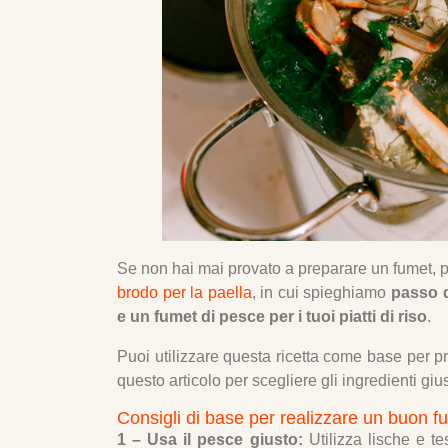
Se non hai mai provato a preparare un fumet, pu
brodo per la paella
, in cui spieghiamo
passo d
e un fumet di pesce per i tuoi piatti di riso
.
Puoi utilizzare questa ricetta come base per p
questo articolo per scegliere gli ingredienti gius
Consigli di base per realizzare un buon f
1 – Usa il pesce giusto:
Utilizza lische e te