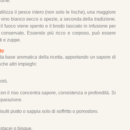
fiume.
tilizza il pesce intero (non solo le lische), una maggiore
 vino bianco secco o spezie, a seconda della tradizione.
l fuoco viene spento e il brodo lasciato in infusione per
 e conservato. Essendo più ricco e corposo, può essere
ti e zuppe.
tte
 da base aromatica della ricetta, apportando un sapore di
che altri impieghi:
rli.
on il riso concentra sapore, consistenza e profondità. Si
eparazione.
risulti piatto o sappia solo di soffritto o pomodoro.
stacei o bisque.