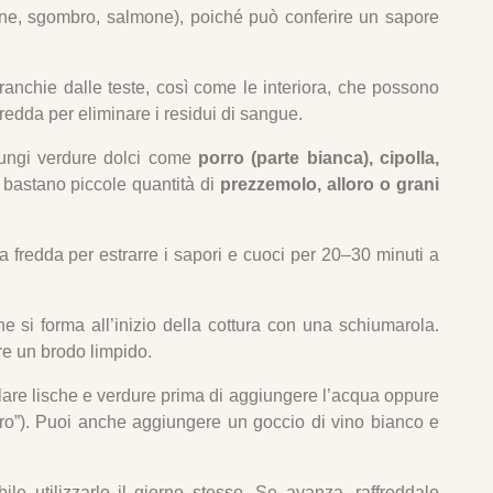
ne, sgombro, salmone), poiché può conferire un sapore
anchie dalle teste, così come le interiora, che possono
edda per eliminare i residui di sangue.
ngi verdure dolci come
porro (parte bianca), cipolla,
 bastano piccole quantità di
prezzemolo, alloro o grani
 fredda per estrarre i sapori e cuoci per 20–30 minuti a
 si forma all’inizio della cottura con una schiumarola.
ere un brodo limpido.
lare lische e verdure prima di aggiungere l’acqua oppure
curo”). Puoi anche aggiungere un goccio di vino bianco e
ile utilizzarlo il giorno stesso. Se avanza, raffreddalo