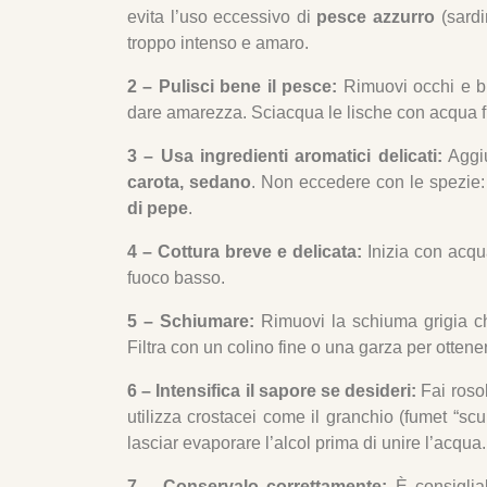
evita l’uso eccessivo di
pesce azzurro
(sardi
troppo intenso e amaro.
2 – Pulisci bene il pesce:
Rimuovi occhi e br
dare amarezza. Sciacqua le lische con acqua fr
3 – Usa ingredienti aromatici delicati:
Aggiu
carota, sedano
. Non eccedere con le spezie:
di pepe
.
4 – Cottura breve e delicata:
Inizia con acqua
fuoco basso.
5 – Schiumare:
Rimuovi la schiuma grigia che
Filtra con un colino fine o una garza per otten
6 – Intensifica il sapore se desideri:
Fai roso
utilizza crostacei come il granchio (fumet “s
lasciar evaporare l’alcol prima di unire l’acqua.
7 – Conservalo correttamente:
È consigliab