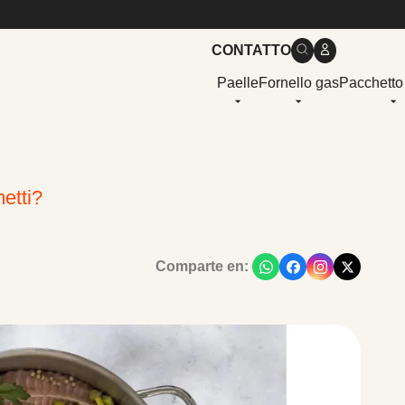
CONTATTO
Paelle
Fornello gas
Pacchetto
metti?
Comparte en: