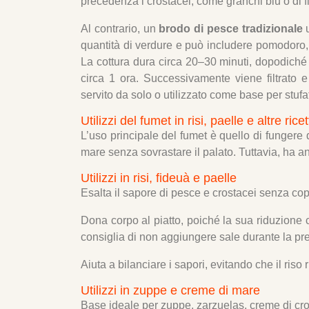
precedenza i crostacei, come granchi blu o di 
Al contrario, un
brodo di pesce tradizionale
u
quantità di verdure e può includere pomodoro,
La cottura dura circa 20–30 minuti, dopodiché i
circa 1 ora. Successivamente viene filtrato
servito da solo o utilizzato come base per stufa
Utilizzi del fumet in risi, paelle e altre rice
L’uso principale del fumet è quello di fungere
mare senza sovrastare il palato. Tuttavia, ha an
Utilizzi in risi, fideuà e paelle
Esalta il sapore di pesce e crostacei senza copri
Dona corpo al piatto, poiché la sua riduzione c
consiglia di non aggiungere sale durante la pr
Aiuta a bilanciare i sapori, evitando che il riso 
Utilizzi in zuppe e creme di mare
Base ideale per zuppe, zarzuelas, creme di cro