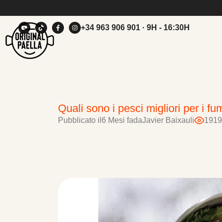
+34 963 906 901
· 9H - 16:30H
Quali sono i pesci migliori per i fu
Pubblicato il
6 Mesi fa
da
Javier Baixauli
1919