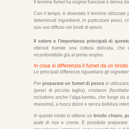
Il termine
fumet
ha origine francese e deriva d
Con il tempo, è diventato il termine utilizzato 
determinati ingredienti, in particolare pesci, 
suo uso diffuso nei brodi di pesce.
Il valore e l’importanza principali di qu
ottenuti tramite una cottura delicata, che
inconfondibile già al primo respiro.
In cosa si differenzia il fumet da un brod
Le principali differenze riguardano gli ingredienti
Per
preparare un fumet di pesce
si utilizzan
(pesci di piccola taglia), crostacei (facolta
includono anche l’alga kombu, che funge da esa
massimo), a fuoco dolce e senza bollitura inte
In questo modo si ottiene un
brodo chiaro, pu
piatti di riso e creme. È possibile preparar