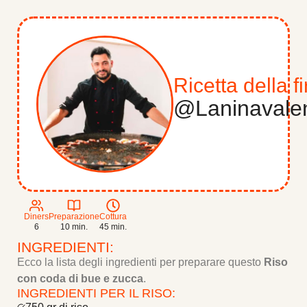
2.9. 9.- Decorare
2.10. 10.- DA ASSAGGIARE!!
3. La niña valenciana
Ricetta della f
@Laninavale
Diners
Preparazione
Cottura
6
10 min.
45 min.
INGREDIENTI:
Ecco la lista degli ingredienti per preparare questo
Riso
con coda di bue e zucca
.
INGREDIENTI PER IL RISO: