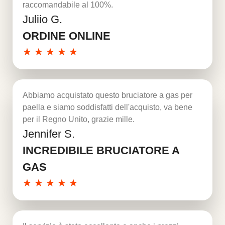
raccomandabile al 100%.
Juliio G.
Per saperne di più
ORDINE ONLINE
★
★
★
★
★
Abbiamo acquistato questo bruciatore a gas per
paella e siamo soddisfatti dell'acquisto, va bene
per il Regno Unito, grazie mille.
Jennifer S.
Per saperne di più
INCREDIBILE BRUCIATORE A
GAS
★
★
★
★
★