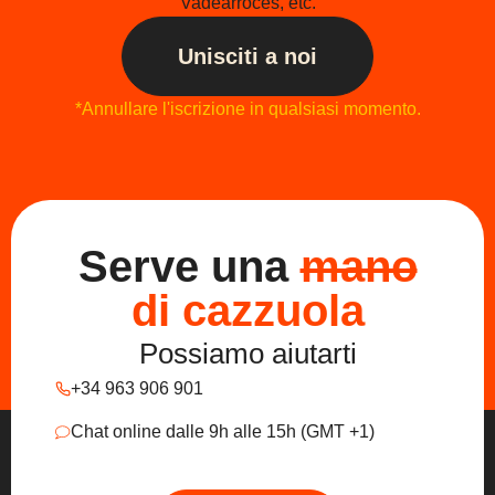
Vadearroces, etc.
Unisciti a noi
*Annullare l'iscrizione in qualsiasi momento.
Serve una
mano
di cazzuola
Possiamo aiutarti
+34 963 906 901
Chat online dalle 9h alle 15h (GMT +1)