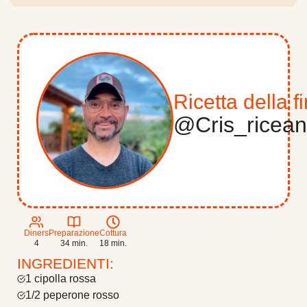
2.10. 10.- Aggiungere il brodo
2.11. 11.- Aggiungere lo zafferano e cuocere
2.12. 12.- Lasciare riposare e decorare
3. Cris rice and meal
Ricetta della f
@cris_ricea
Diners
Preparazione
Cottura
4
34 min.
18 min.
INGREDIENTI:
1 cipolla rossa
1/2 peperone rosso