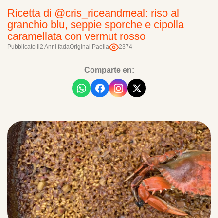
Ricetta di @cris_riceandmeal: riso al
granchio blu, seppie sporche e cipolla
caramellata con vermut rosso
Pubblicato il
2 Anni fa
da
Original Paella
2374
Comparte en: