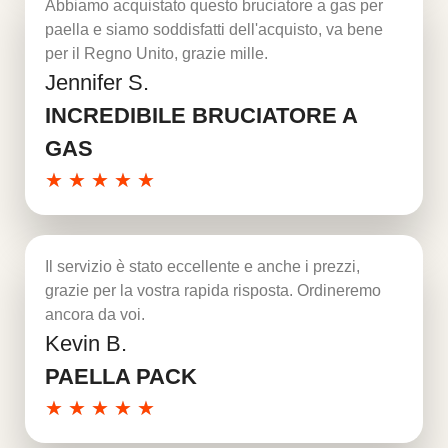
Abbiamo acquistato questo bruciatore a gas per
paella e siamo soddisfatti dell'acquisto, va bene
per il Regno Unito, grazie mille.
Jennifer S.
Per saperne di più
INCREDIBILE BRUCIATORE A
GAS
★
★
★
★
★
Il servizio è stato eccellente e anche i prezzi,
grazie per la vostra rapida risposta. Ordineremo
ancora da voi.
Kevin B.
Per saperne di più
PAELLA PACK
★
★
★
★
★