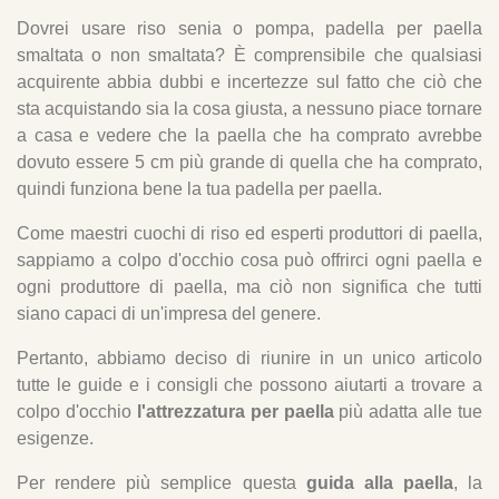
7. Voglio cercare tutto o preferisco essere avvisato?
Dovrei usare riso senia o pompa, padella per paella
8. Hai già tutta l'attrezzatura per la paella?
smaltata o non smaltata? È comprensibile che qualsiasi
9. Javier Baixauli
acquirente abbia dubbi e incertezze sul fatto che ciò che
sta acquistando sia la cosa giusta, a nessuno piace tornare
a casa e vedere che la paella che ha comprato avrebbe
dovuto essere 5 cm più grande di quella che ha comprato,
quindi funziona bene la tua padella per paella.
Come maestri cuochi di riso ed esperti produttori di paella,
sappiamo a colpo d'occhio cosa può offrirci ogni paella e
ogni produttore di paella, ma ciò non significa che tutti
siano capaci di un'impresa del genere.
Pertanto, abbiamo deciso di riunire in un unico articolo
tutte le guide e i consigli che possono aiutarti a trovare a
colpo d'occhio
l'attrezzatura per paella
più adatta alle tue
esigenze.
Per rendere più semplice questa
guida alla paella
, la